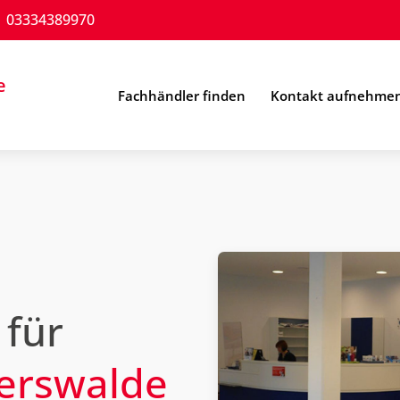
03334389970
e
Fachhändler finden
Kontakt aufnehme
 für
erswalde