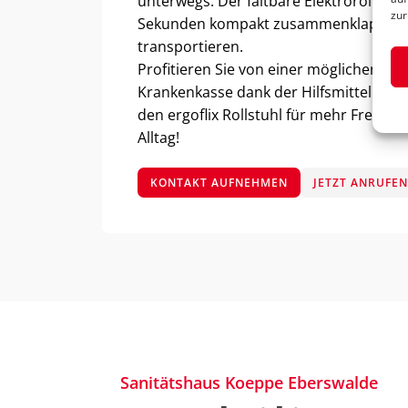
unterwegs. Der faltbare Elektrorollstuhl
zur
Sekunden kompakt zusammenklappen 
transportieren.
Profitieren Sie von einer möglichen K
Krankenkasse dank der Hilfsmittelnumm
den ergoflix Rollstuhl für mehr Freihei
Alltag!
KONTAKT AUFNEHMEN
JETZT ANRUFE
Sanitätshaus Koeppe Eberswalde