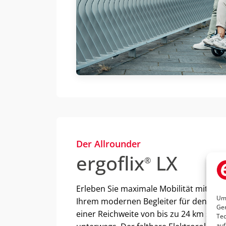
Der Allrounder
ergoflix
LX
®
Erleben Sie maximale Mobilität mit dem 
Um 
Ihrem modernen Begleiter für den Inne
Ger
einer Reichweite von bis zu 24 km sind 
Tec
auf