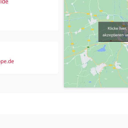
lde
Klicke hie
akzeptieren un
ppe.de