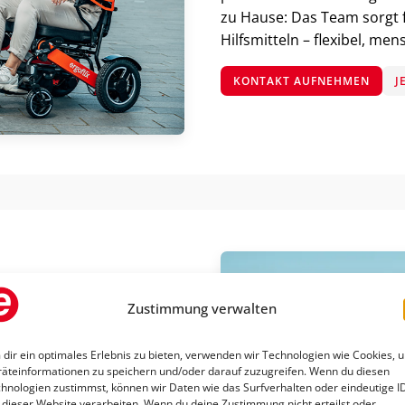
zu Hause: Das Team sorgt f
Hilfsmitteln – flexibel, me
KONTAKT AUFNEHMEN
J
Zustimmung verwalten
ergoflix Elektrorollstuhl –
dir ein optimales Erlebnis zu bieten, verwenden wir Technologien wie Cookies, 
n- und Außenbereich. Mit
äteinformationen zu speichern und/oder darauf zuzugreifen. Wenn du diesen
Sie flexibel und unabhängig
hnologien zustimmst, können wir Daten wie das Surfverhalten oder eindeutige I
 dieser Website verarbeiten. Wenn du deine Zustimmung nicht erteilst oder