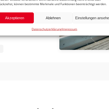
 lässt sich in wenigen
ückziehst, können bestimmte Merkmale und Funktionen beeinträchtigt werden.
und bequem im Auto
Akzeptieren
Ablehnen
Einstellungen anseh
ostenübernahme durch Ihre
er. Entdecken Sie jetzt
Datenschutzerklärung
Impressum
t, Komfort und Sicherheit im
N