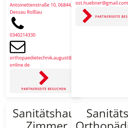
ost.huebner@gmail.co
Antoinettenstraße 10, 06844,
Dessau Roßlau
PARTNERSEITE BE
0340214330
orthopaedietechnik.august@t-
online.de
PARTNERSEITE BESUCHEN
Sanitätshaus
Sanität
Zimmer
Orthopädi