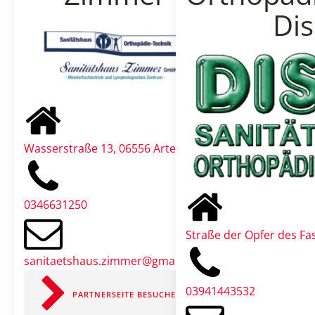
Dis
Wasserstraße 13, 06556 Artern
0346631250
Straße der Opfer des Fa
sanitaetshaus.zimmer@gmail.com
03941443532
PARTNERSEITE BESUCHEN