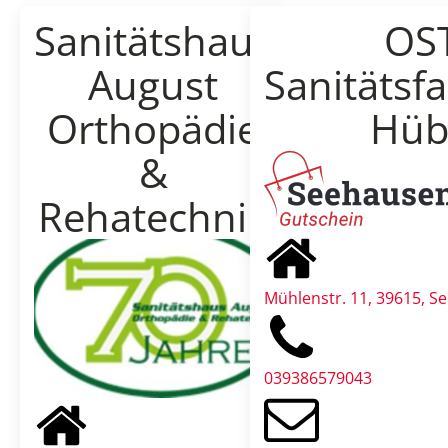
Sanitätshaus
OS
August
Sanitätsf
Orthopädie
Hüb
&
Rehatechnik
Mühlenstr. 11, 39615, S
039386579043