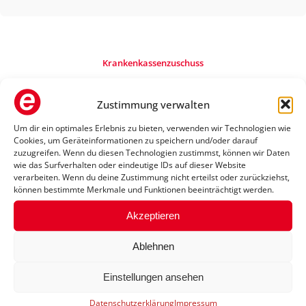
Krankenkassenzuschuss
Rollstuhl von der
Krankenkasse bezuschussen
Zustimmung verwalten
lassen
Um dir ein optimales Erlebnis zu bieten, verwenden wir Technologien wie
Cookies, um Geräteinformationen zu speichern und/oder darauf
zuzugreifen. Wenn du diesen Technologien zustimmst, können wir Daten
Im „Thormann Orthopädietechnik +
wie das Surfverhalten oder eindeutige IDs auf dieser Website
verarbeiten. Wenn du deine Zustimmung nicht erteilst oder zurückziehst,
Sanitätshaus“ unterstützt Dich das
können bestimmte Merkmale und Funktionen beeinträchtigt werden.
Sanitätshaus dabei, Deinen Rollstuhl
Akzeptieren
über die Krankenkasse bezuschussen
zu lassen. Dadurch wird der Kauf
Ablehnen
eines Rollstuhls, der perfekt zu
Einstellungen ansehen
Deinen Bedürfnissen passt, deutlich
Datenschutzerklärung
Impressum
erschwinglicher. Das Sanitätshaus hilft