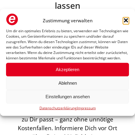
lassen
Zustimmung verwalten
Im Sanitätshaus „Orthopädietechnik
Mayer & Behnsen“ kannst Du nicht
Um dir ein optimales Erlebnis zu bieten, verwenden wir Technologien wie
Cookies, um Geräteinformationen zu speichern und/oder darauf
nur den passenden Rollstuhl finden,
zuzugreifen. Wenn du diesen Technologien zustimmst, können wir Daten
wie das Surfverhalten oder eindeutige IDs auf dieser Website
sondern auch von einer
verarbeiten. Wenn du deine Zustimmung nicht erteilst oder zurückziehst,
Bezuschussung durch Deine
können bestimmte Merkmale und Funktionen beeinträchtigt werden.
Krankenkasse profitieren. Ob
Akzeptieren
Elektrorollstuhl, manuelles Modell
Ablehnen
oder Schiebehilfe – mit professioneller
Unterstützung wird der Antrag
Einstellungen ansehen
verständlich erklärt und eingereicht.
Datenschutzerklärung
Impressum
So sicherst Du Dir die Versorgung, die
zu Dir passt – ganz ohne unnötige
Kostenfallen. Informiere Dich vor Ort