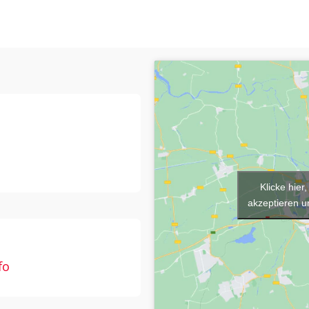
Klicke hie
akzeptieren un
fo