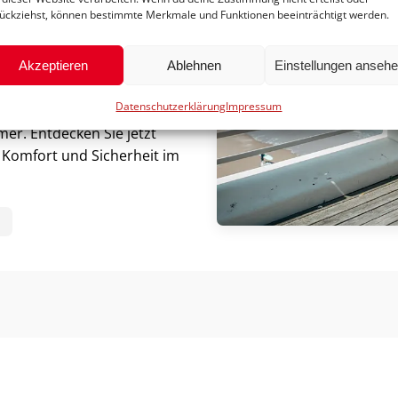
n- und Außenbereich. Mit
ückziehst, können bestimmte Merkmale und Funktionen beeinträchtigt werden.
Sie flexibel und unabhängig
 lässt sich in wenigen
und bequem im Auto
Akzeptieren
Ablehnen
Einstellungen anseh
Datenschutzerklärung
Impressum
ostenübernahme durch Ihre
er. Entdecken Sie jetzt
t, Komfort und Sicherheit im
N