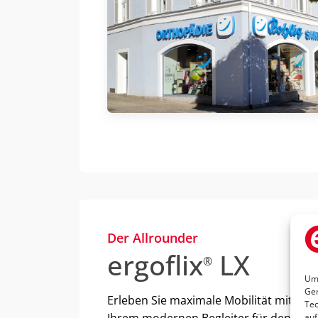
Der Allrounder
ergoflix
LX
®
Um 
Ger
Erleben Sie maximale Mobilität mit dem 
Tec
auf