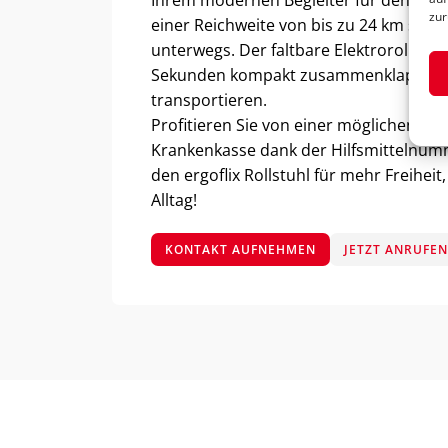
Ihrem modernen Begleiter für den Inne
zur
einer Reichweite von bis zu 24 km sind 
unterwegs. Der faltbare Elektrorollstuhl
Sekunden kompakt zusammenklappen 
transportieren.
Profitieren Sie von einer möglichen K
Krankenkasse dank der Hilfsmittelnumm
den ergoflix Rollstuhl für mehr Freihei
Alltag!
KONTAKT AUFNEHMEN
JETZT ANRUFE