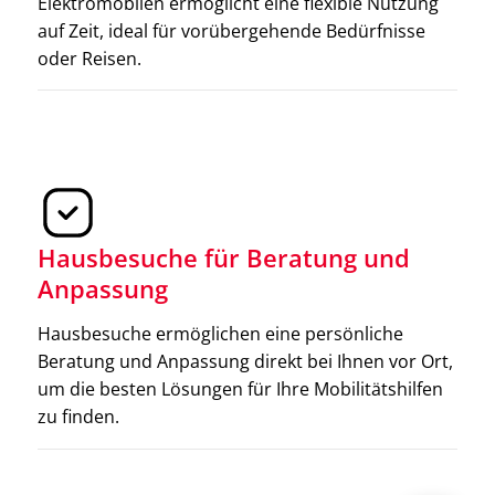
Elektromobilen ermöglicht eine flexible Nutzung
auf Zeit, ideal für vorübergehende Bedürfnisse
oder Reisen.
Hausbesuche für Beratung und
Anpassung
Hausbesuche ermöglichen eine persönliche
Beratung und Anpassung direkt bei Ihnen vor Ort,
Krücken
um die besten Lösungen für Ihre Mobilitätshilfen
zu finden.
Krücken unterstützen das Gehen und verbessern das
Gleichgewicht, insbesondere nach Verletzungen oder
Operationen. Sie sind höhenverstellbar und entlasten