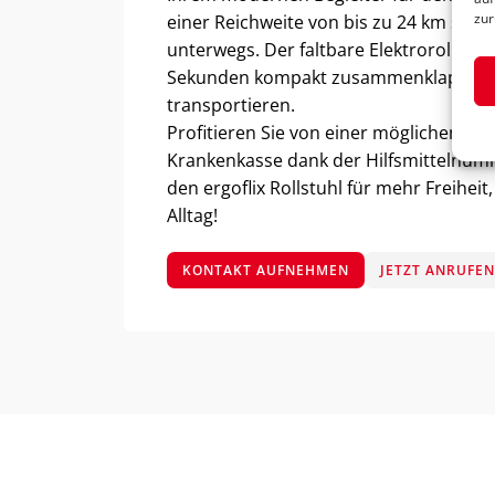
zur
einer Reichweite von bis zu 24 km sind 
unterwegs. Der faltbare Elektrorollstuhl
Sekunden kompakt zusammenklappen 
transportieren.
Profitieren Sie von einer möglichen K
Krankenkasse dank der Hilfsmittelnumm
den ergoflix Rollstuhl für mehr Freihei
Alltag!
KONTAKT AUFNEHMEN
JETZT ANRUFE