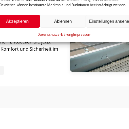
ückziehst, können bestimmte Merkmale und Funktionen beeinträchtigt werden.
Sie flexibel und unabhängig
 lässt sich in wenigen
und bequem im Auto
Akzeptieren
Ablehnen
Einstellungen anseh
ostenübernahme durch Ihre
Datenschutzerklärung
Impressum
er. Entdecken Sie jetzt
t, Komfort und Sicherheit im
N