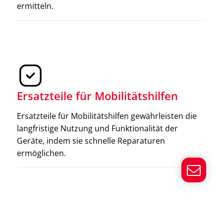
ermitteln.
Krücken helfen beim Gehen und verbessern das
Gleichgewicht, besonders nach Verletzungen oder
Operationen. Sie sind verstellbar und entlasten die
Beine, indem sie das Gewicht auf die Arme verlagern.
Ersatzteile für Mobilitätshilfen
Ersatzteile für Mobilitätshilfen gewährleisten die
langfristige Nutzung und Funktionalität der
Geräte, indem sie schnelle Reparaturen
ermöglichen.