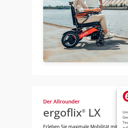
Der Allrounder
ergoflix
LX
®
Um 
Ger
Tec
Erleben Sie maximale Mobilität mit dem 
auf