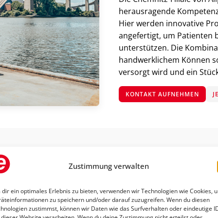
herausragende Kompetenz 
Hier werden innovative Pr
angefertigt, um Patienten b
unterstützen. Die Kombin
handwerklichem Können sor
versorgt wird und ein Stüc
KONTAKT AUFNEHMEN
J
Zustimmung verwalten
dir ein optimales Erlebnis zu bieten, verwenden wir Technologien wie Cookies, 
äteinformationen zu speichern und/oder darauf zuzugreifen. Wenn du diesen
hnologien zustimmst, können wir Daten wie das Surfverhalten oder eindeutige I
ergoflix Elektrorollstuhl –
 dieser Website verarbeiten. Wenn du deine Zustimmung nicht erteilst oder