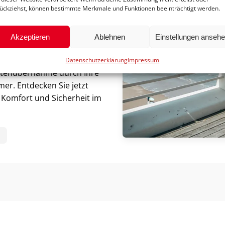
ückziehst, können bestimmte Merkmale und Funktionen beeinträchtigt werden.
n- und Außenbereich. Mit
Sie flexibel und unabhängig
 lässt sich in wenigen
Akzeptieren
Ablehnen
Einstellungen anseh
und bequem im Auto
Datenschutzerklärung
Impressum
ostenübernahme durch Ihre
er. Entdecken Sie jetzt
t, Komfort und Sicherheit im
N