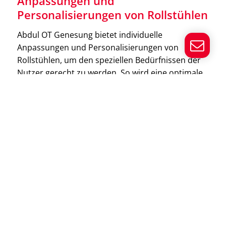
Anpassungen und
Personalisierungen von Rollstühlen
Elektromobile
Abdul OT Genesung bietet individuelle
Elektromobile ermöglichen eine mühelose
Anpassungen und Personalisierungen von
Fortbewegung über längere Distanzen und bieten
Rollstühlen, um den speziellen Bedürfnissen der
höchsten Komfort. Sie sind eine ausgezeichnete Wahl
Nutzer gerecht zu werden. So wird eine optimale
für Menschen, die eine praktische und selbstständige
Unterstützung und Komfort gewährleistet.
Mobilitätslösung suchen.
Reparatur- und Wartungsservice
für Mobilitätshilfen
Das Sanitätshaus bietet einen umfassenden
Reparatur- und Wartungsservice für Rollstühle,