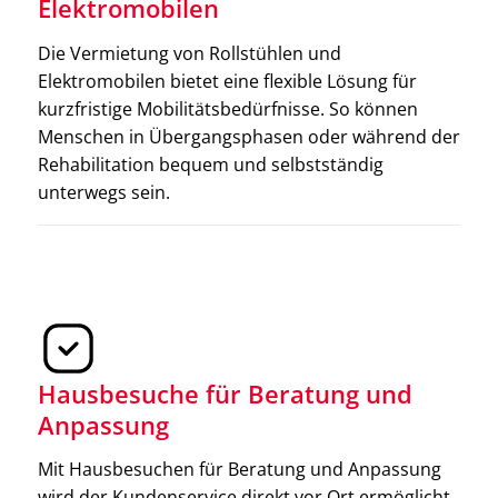
Elektromobilen
Die Vermietung von Rollstühlen und
Elektromobilen bietet eine flexible Lösung für
kurzfristige Mobilitätsbedürfnisse. So können
Menschen in Übergangsphasen oder während der
Rehabilitation bequem und selbstständig
unterwegs sein.
Hausbesuche für Beratung und
Anpassung
Treppenlifte
Mit Hausbesuchen für Beratung und Anpassung
Treppenlifte erleichtern das Überwinden von Treppen
wird der Kundenservice direkt vor Ort ermöglicht.