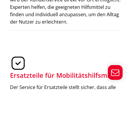
für Menschen mit eingeschränkter Mobilität. Sie
Experten helfen, die geeigneten Hilfsmittel zu
bieten eine sichere und komfortable Möglichkeit, alle
finden und individuell anzupassen, um den Alltag
Etagen des Hauses problemlos zu erreichen und
der Nutzer zu erleichtern.
sorgen für mehr Unabhängigkeit.
Ersatzteile für Mobilitätshilfsmittel
Der Service für Ersatzteile stellt sicher, dass alle
Mobilitätshilfsmittel immer funktionstüchtig
bleiben. Bei Bedarf werden Ersatzteile schnell und
effizient geliefert und eingebaut, um die Geräte
weiterhin zuverlässig zu nutzen.