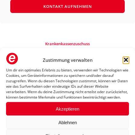
KONTAKT AUFNEHMEN
Krankenkassenzuschuss
Rollstuhl von der
Zustimmung verwalten
Krankenkasse bezuschussen
lassen
Um dir ein optimales Erlebnis zu bieten, verwenden wir Technologien wie
Cookies, um Geräteinformationen zu speichern und/oder darauf
zuzugreifen. Wenn du diesen Technologien zustimmst, können wir Daten
wie das Surfverhalten oder eindeutige IDs auf dieser Website
Wenn Du einen Rollstuhl benötigst,
verarbeiten. Wenn du deine Zustimmung nicht erteilst oder zurückziehst,
können bestimmte Merkmale und Funktionen beeinträchtigt werden.
kannst Du diesen über die
Krankenkasse bezuschussen lassen,
Akzeptieren
um die Kosten zu reduzieren. Im
Ablehnen
„Hertel“ Sanitätshaus helfen wir Dir,
den besten Rollstuhl auszuwählen,