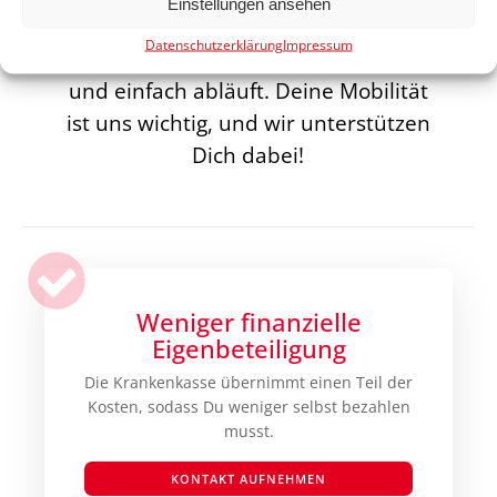
Einstellungen ansehen
und übernehmen die Antragsstellung,
Datenschutzerklärung
Impressum
damit der Prozess für Dich schnell
und einfach abläuft. Deine Mobilität
ist uns wichtig, und wir unterstützen
Dich dabei!
Weniger finanzielle
Eigenbeteiligung
Die Krankenkasse übernimmt einen Teil der
Kosten, sodass Du weniger selbst bezahlen
musst.
KONTAKT AUFNEHMEN