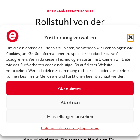
Krankenkassenzuschuss
Rollstuhl von der
Krankenkasse bezuschussen
Zustimmung verwalten
lassen
Um dir ein optimales Erlebnis zu bieten, verwenden wir Technologien wie
Cookies, um Geräteinformationen zu speichern und/oder darauf
Das Sanitätshaus Reha Team Leer
zuzugreifen. Wenn du diesen Technologien zustimmst, können wir Daten
wie das Surfverhalten oder eindeutige IDs auf dieser Website
unterstützt Dich dabei, Deinen
verarbeiten. Wenn du deine Zustimmung nicht erteilst oder zurückziehst,
Rollstuhl über die Krankenkasse
können bestimmte Merkmale und Funktionen beeinträchtigt werden.
bezuschussen zu lassen. So wird
Akzeptieren
Mobilität bezahlbar und individuell
Ablehnen
auf Deine Bedürfnisse abgestimmt.
Fachkräfte helfen Dir bei der
Einstellungen ansehen
Antragstellung und sorgen dafür, dass
Datenschutzerklärung
Impressum
alle Voraussetzungen erfüllt sind. Mit