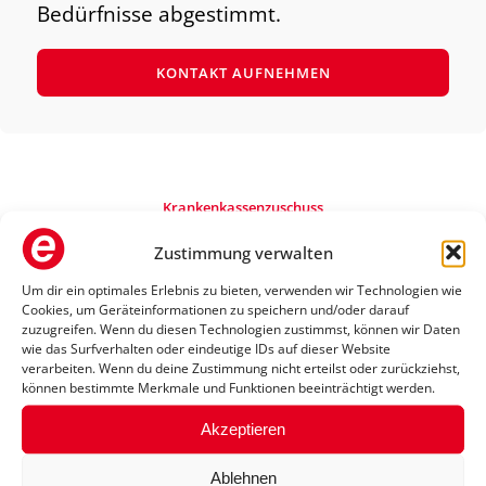
Bedürfnisse abgestimmt.
KONTAKT AUFNEHMEN
Krankenkassenzuschuss
Rollstuhl von der
Zustimmung verwalten
Krankenkasse bezuschussen
Um dir ein optimales Erlebnis zu bieten, verwenden wir Technologien wie
lassen
Cookies, um Geräteinformationen zu speichern und/oder darauf
zuzugreifen. Wenn du diesen Technologien zustimmst, können wir Daten
wie das Surfverhalten oder eindeutige IDs auf dieser Website
verarbeiten. Wenn du deine Zustimmung nicht erteilst oder zurückziehst,
Ein Rollstuhl muss nicht teuer sein –
können bestimmte Merkmale und Funktionen beeinträchtigt werden.
im Sanitätshaus Orthopädietechnik
Akzeptieren
Schwoch erfährst Du, wie Du
Zuschüsse durch Deine Krankenkasse
Ablehnen