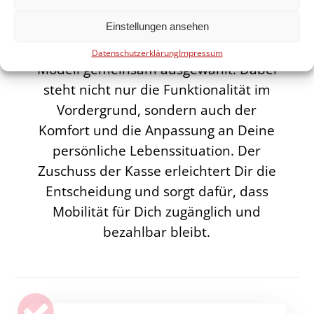
in Anspruch nehmen kannst. Mit
fachlicher Unterstützung wird der
Einstellungen ansehen
Antrag vorbereitet und das passende
Datenschutzerklärung
Impressum
Modell gemeinsam ausgewählt. Dabei
steht nicht nur die Funktionalität im
Vordergrund, sondern auch der
Komfort und die Anpassung an Deine
persönliche Lebenssituation. Der
Zuschuss der Kasse erleichtert Dir die
Entscheidung und sorgt dafür, dass
Mobilität für Dich zugänglich und
bezahlbar bleibt.