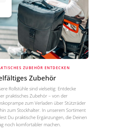
AKTISCHES ZUBEHÖR ENTDECKEN
elfältiges Zubehör
ere Rollstühle sind vielseitig: Entdecke
er praktisches Zubehör – von der
eskoprampe zum Verladen über Stützräder
 hin zum Stockhalter. In unserem Sortiment
dest Du praktische Ergänzungen, die Deinen
tag noch komfortabler machen.