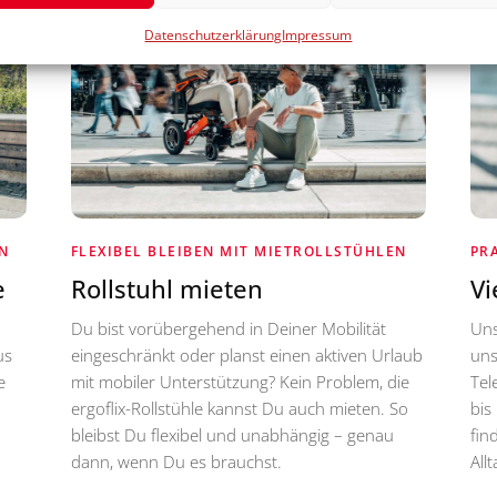
Datenschutzerklärung
Impressum
N
FLEXIBEL BLEIBEN MIT MIETROLLSTÜHLEN
PR
e
Rollstuhl mieten
Vi
Du bist vorübergehend in Deiner Mobilität
Uns
us
eingeschränkt oder planst einen aktiven Urlaub
uns
e
mit mobiler Unterstützung? Kein Problem, die
Tel
ergoflix-Rollstühle kannst Du auch mieten. So
bis
bleibst Du flexibel und unabhängig – genau
fin
dann, wenn Du es brauchst.
All