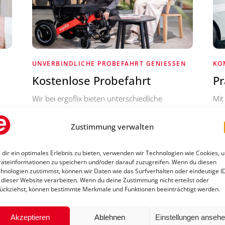
UNVERBINDLICHE PROBEFAHRT GENIESSEN
KO
Kostenlose Probefahrt
Pr
Wir bei ergoflix bieten unterschiedliche
Mit
st
Lösungen für Deinen Alltag an. Damit Du Dich
Rol
Wir
bewusst entscheiden kannst, bieten wir
unt
Zustimmung verwalten
kostenlose Probefahrten an. Finde so den
Rol
Rollstuhl, der zu Dir passt.
bea
dir ein optimales Erlebnis zu bieten, verwenden wir Technologien wie Cookies, 
Flu
äteinformationen zu speichern und/oder darauf zuzugreifen. Wenn du diesen
sog
hnologien zustimmst, können wir Daten wie das Surfverhalten oder eindeutige I
 dieser Website verarbeiten. Wenn du deine Zustimmung nicht erteilst oder
ückziehst, können bestimmte Merkmale und Funktionen beeinträchtigt werden.
Akzeptieren
Ablehnen
Einstellungen anseh